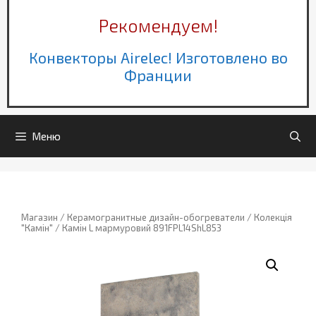
Рекомендуем!
Конвекторы Airelec! Изготовлено во
Франции
Меню
Магазин
/
Керамогранитные дизайн-обогреватели
/
Колекція
"Камін"
/ Камін L мармуровий 891FPL14ShL853