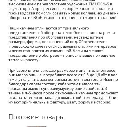
вдохновением перевоплотила художника TM UDEN-S в
скульптора. А прогрессивные современные технологии
производства помогли создать новую коллекцию дизайн-
обогревателей «Камин» – это новинка в мире отопления!
Наши камины отличаются от тривиального
представления об обогревателях. Они выходят за рамки
представления про обогреватели, нестандартные
размеры, формы, вес и внешний вид. Обогреватели
превосходно сочетаются с разными стилями интерьеров,
и легко становятся их изюминкой. Камины меняют
представление о обогреве – принося в ваше помещение
тепло и красоту!
При своих впечатляющих размерах и значительном весе
они маломощные, потребляют всего от 0,6 до 1,6 кВт в час
и могут служить вам основным источником тепла. Именно
благодаря своем составу, габаритам и массе эти
красавцы имеют супераккумулирующие свойства. В
течение 4-5 часов после отключения камины продолжают
отдавать тепло остывая до комнатной температуры. Они
имеют оригинальные фактуру, цвет, форму и историю.
Похожие товары