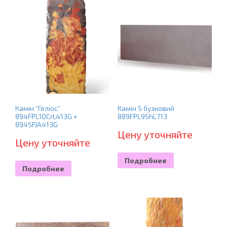
Камін “Геліос”
Камін S бузковий
894FPL10CrL413G +
889FPL9ShL713
894SFJA413G
Цену уточняйте
Цену уточняйте
Подробнее
Подробнее