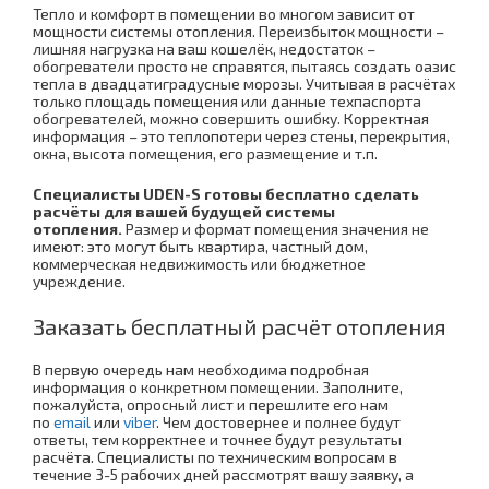
Тепло и комфорт в помещении во многом зависит от
мощности системы отопления. Переизбыток мощности –
лишняя нагрузка на ваш кошелёк, недостаток –
обогреватели просто не справятся, пытаясь создать оазис
тепла в двадцатиградусные морозы. Учитывая в расчётах
только площадь помещения или данные техпаспорта
обогревателей, можно совершить ошибку. Корректная
информация – это теплопотери через стены, перекрытия,
окна, высота помещения, его размещение и т.п.
Специалисты UDEN-S готовы бесплатно сделать
расчёты для вашей будущей системы
отопления.
Размер и формат помещения значения не
имеют: это могут быть квартира, частный дом,
коммерческая недвижимость или бюджетное
учреждение.
Заказать бесплатный расчёт отопления
В первую очередь нам необходима подробная
информация о конкретном помещении. Заполните,
пожалуйста, опросный лист и перешлите его нам
по
email
или
viber
. Чем достовернее и полнее будут
ответы, тем корректнее и точнее будут результаты
расчёта. Специалисты по техническим вопросам в
течение 3-5 рабочих дней рассмотрят вашу заявку, а