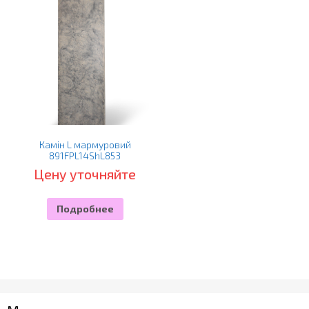
Камін L мармуровий
891FPL14ShL853
Цену уточняйте
Подробнее