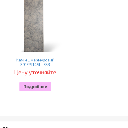
Камін L мармуровий
891FPL14ShL853
Цену уточняйте
Подробнее