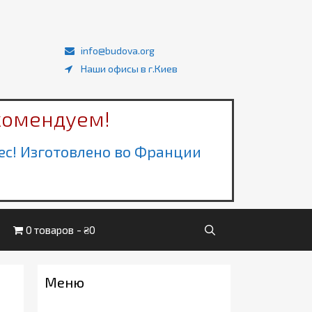
info@budova.org
Наши офисы в г.Киев
комендуем!
ec! Изготовлено во Франции
0 товаров
₴0
Меню