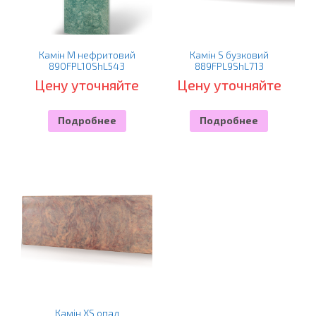
Камін M нефритовий
Камін S бузковий
890FPL10ShL543
889FPL9ShL713
Цену уточняйте
Цену уточняйте
Подробнее
Подробнее
Камін XS опал