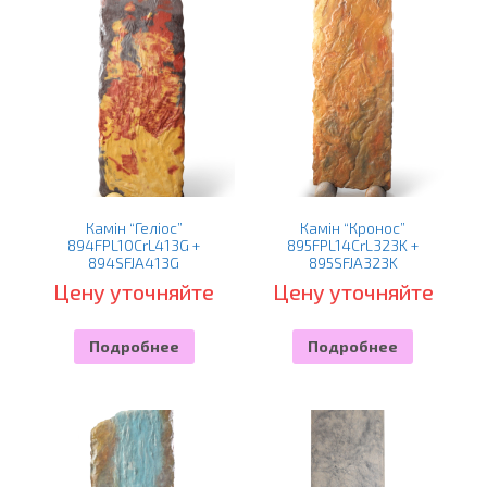
Камін “Геліос”
Камін “Кронос”
894FPL10CrL413G +
895FPL14CrL323K +
894SFJA413G
895SFJA323K
Цену уточняйте
Цену уточняйте
Подробнее
Подробнее