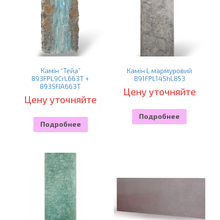
Камін “Тейа”
Камін L мармуровий
893FPL9CrL663T +
891FPL14ShL853
893SFJA663T
Цену уточняйте
Цену уточняйте
Подробнее
Подробнее