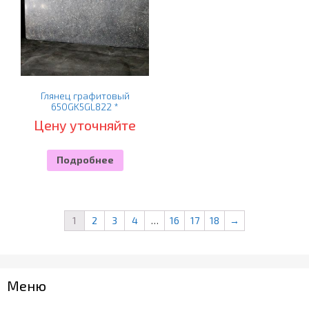
Глянец графитовый
650GK5GL822 *
Цену уточняйте
Подробнее
1
2
3
4
…
16
17
18
→
Меню