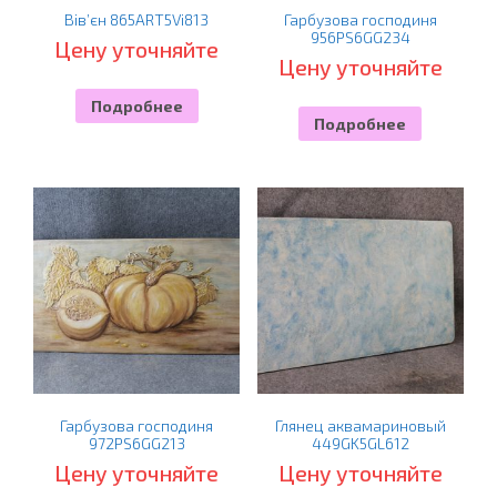
Вів’єн 865ART5Vi813
Гарбузова господиня
956PS6GG234
Цену уточняйте
Цену уточняйте
Подробнее
Подробнее
Гарбузова господиня
Глянец аквамариновый
972PS6GG213
449GK5GL612
Цену уточняйте
Цену уточняйте