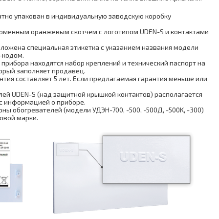
тно упакован в индивидуальную заводскую коробку
ирменным оранжевым скотчем с логотипом UDEN-S и контактами
оложена специальная этикетка с указанием названия модели
-кодом.
 прибора находятся набор креплений и технический паспорт на
торый заполняет продавец.
нтия составляет 5 лет. Если предлагаемая гарантия меньше или
лей UDEN-S (над защитной крышкой контактов) располагается
с информацией о приборе.
ны обогревателей (модели УДЭН-700, -500, -500Д, -500K, -300)
овой марки.