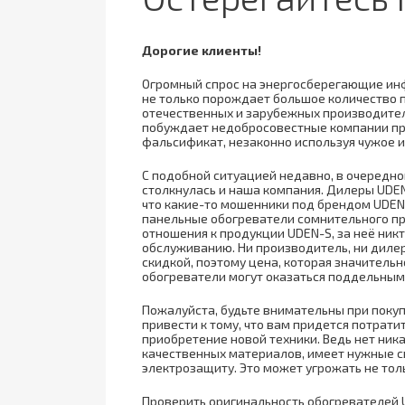
Дорогие клиенты!
Огромный спрос на энергосберегающие ин
не только порождает большое количество 
отечественных и зарубежных производителе
побуждает недобросовестные компании пр
фальсификат, незаконно используя чужое и
С подобной ситуацией недавно, в очередной
столкнулась и наша компания. Дилеры UDEN
что какие-то мошенники под брендом UDEN
панельные обогреватели сомнительного пр
отношения к продукции UDEN-S, за неё ник
обслуживанию. Ни производитель, ни диле
скидкой, поэтому цена, которая значительн
обогреватели могут оказаться поддельным
Пожалуйста, будьте внимательны при покуп
привести к тому, что вам придется потрат
приобретение новой техники. Ведь нет ник
качественных материалов, имеет нужные с
электрозащиту. Это может угрожать не тол
Проверить оригинальность обогревателей 