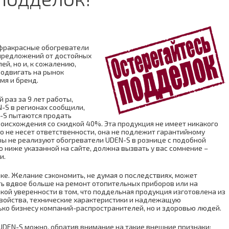
фракрасные обогреватели
предложений от достойных
й, но и, к сожалению,
одвигать на рынок
мя и бренд.
 раз за 9 лет работы,
-S в регионах сообщили,
-S пытаются продать
оисхождения со скидкой 40%. Эта продукция не имеет никакого
то не несет ответственности, она не подлежит гарантийному
ры не реализуют обогреватели UDEN-S в рознице с подобной
о ниже указанной на сайте, должна вызвать у вас сомнение –
и.
ке. Желание сэкономить, не думая о последствиях, может
ить вдвое больше на ремонт отопительных приборов или на
акой уверенности в том, что поддельная продукция изготовлена из
войства, технические характеристики и надлежащую
ько бизнесу компаний-распространителей, но и здоровью людей.
UDEN-S можно, обратив внимание на такие внешние признаки: