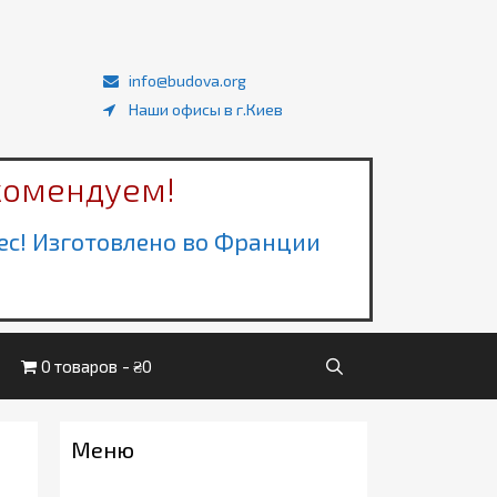
info@budova.org
Наши офисы в г.Киев
комендуем!
ec! Изготовлено во Франции
0 товаров
₴0
Меню