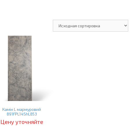
Камін L мармуровий
891FPL14ShL853
Цену уточняйте