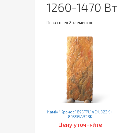
1260-1470 Вт
Показ всех 2 элементов
Камін “Кронос” 895FPL14CrL323K +
895SFJA323K
Цену уточняйте