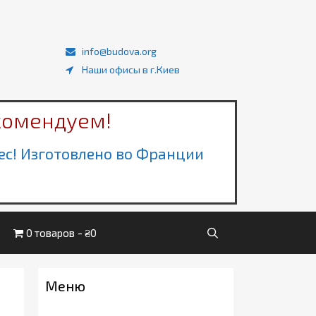
info@budova.org
Наши офисы в г.Киев
комендуем!
ec! Изготовлено во Франции
0 товаров
₴0
Меню