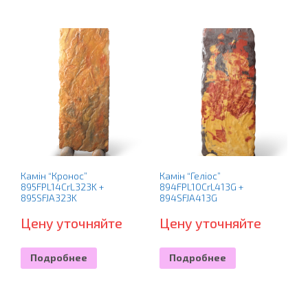
Камін “Кронос”
Камін “Геліос”
895FPL14CrL323K +
894FPL10CrL413G +
895SFJA323K
894SFJA413G
Цену уточняйте
Цену уточняйте
Подробнее
Подробнее