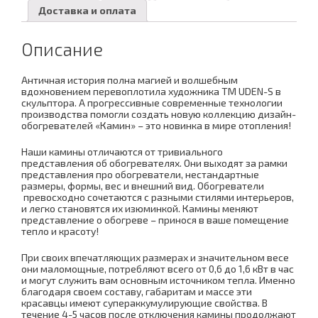
Доставка и оплата
Описание
Античная история полна магией и волшебным
вдохновением перевоплотила художника TM UDEN-S в
скульптора. А прогрессивные современные технологии
производства помогли создать новую коллекцию дизайн-
обогревателей «Камин» – это новинка в мире отопления!
Наши камины отличаются от тривиального
представления об обогревателях. Они выходят за рамки
представления про обогреватели, нестандартные
размеры, формы, вес и внешний вид. Обогреватели
превосходно сочетаются с разными стилями интерьеров,
и легко становятся их изюминкой. Камины меняют
представление о обогреве – принося в ваше помещение
тепло и красоту!
При своих впечатляющих размерах и значительном весе
они маломощные, потребляют всего от 0,6 до 1,6 кВт в час
и могут служить вам основным источником тепла. Именно
благодаря своем составу, габаритам и массе эти
красавцы имеют супераккумулирующие свойства. В
течение 4-5 часов после отключения камины продолжают