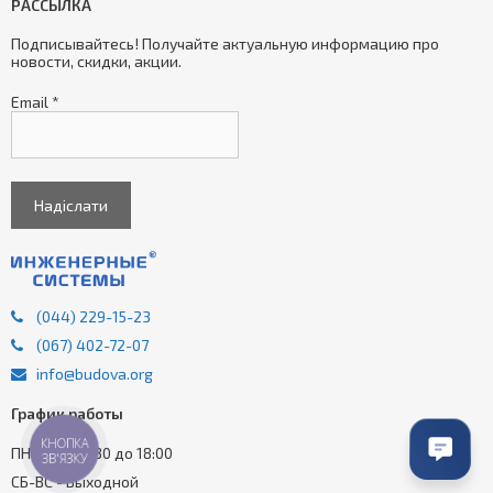
РАССЫЛКА
Подписывайтесь! Получайте актуальную информацию про
новости, скидки, акции.
Email
*
(044) 229-15-23
(067) 402-72-07
info@budova.org
График работы
ПН-ПТ - з 9:30 до 18:00
КНОПКА
ЗВ'ЯЗКУ
СБ-ВС - Выходной