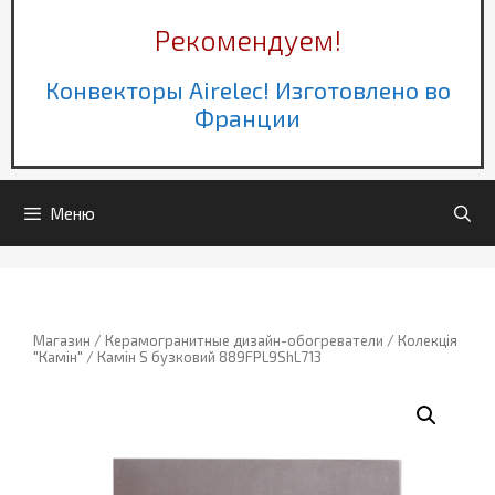
Рекомендуем!
Конвекторы Airelec! Изготовлено во
Франции
Меню
Магазин
/
Керамогранитные дизайн-обогреватели
/
Колекція
"Камін"
/ Камін S бузковий 889FPL9ShL713