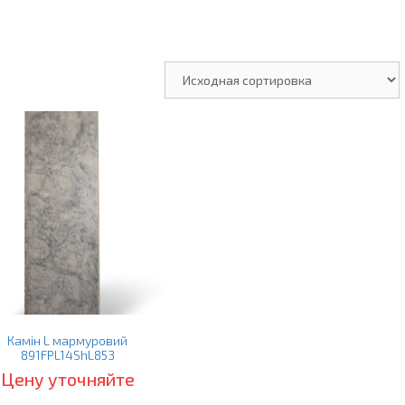
Камін L мармуровий
891FPL14ShL853
Цену уточняйте