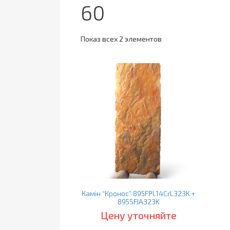
60
Показ всех 2 элементов
Камін “Кронос” 895FPL14CrL323K +
895SFJA323K
Цену уточняйте