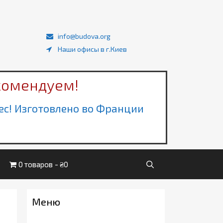
info@budova.org
Наши офисы в г.Киев
комендуем!
ec! Изготовлено во Франции
0 товаров
₴0
Меню