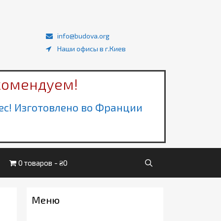
info@budova.org
Наши офисы в г.Киев
комендуем!
ec! Изготовлено во Франции
0 товаров
₴0
Меню