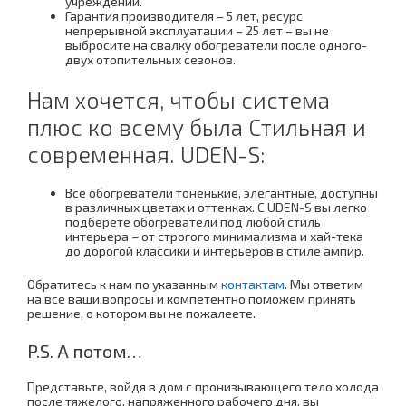
учреждений.
Гарантия производителя – 5 лет, ресурс
непрерывной эксплуатации – 25 лет – вы не
выбросите на свалку обогреватели после одного-
двух отопительных сезонов.
Нам хочется, чтобы система
плюс ко всему была Стильная и
современная. UDEN-S:
Все обогреватели тоненькие, элегантные, доступны
в различных цветах и оттенках. С UDEN-S вы легко
подберете обогреватели под любой стиль
интерьера – от строгого минимализма и хай-тека
до дорогой классики и интерьеров в стиле ампир.
Обратитесь к нам по указанным
контактам
. Мы ответим
на все ваши вопросы и компетентно поможем принять
решение, о котором вы не пожалеете.
P.S. А потом…
Представьте, войдя в дом с пронизывающего тело холода
после тяжелого, напряженного рабочего дня, вы