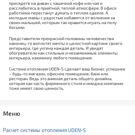
присядете на диван с чашечкой кофе или чая и
расслабитесь в приятной, теплой атмосфере. В офисе
работники перестанут думать о теплом одеяле. А
молодые мамы с радостью избавятся от волнения за
своих малышей, которым так нравится играть на полу
босыми.
Представители прекрасной половины человечества
наконец-то воплотят мечты о целостной картине своего
интерьера, где учтена каждая деталь. И увидят
обогреватели как стильные и незаменимые элементы
интерьера, изюминку любого помещения.
Система отопления UDEN-S сделает ваш бизнес успешнее
– будь-то магазин, офисное помещение, банк или
ресторан. Ведь это важная деталь общего дизайна,
которая как часть фирменного стиля и имиджа компании
тоже имеет свою ценность.
Меню
Расчет системы отопления UDEN-S