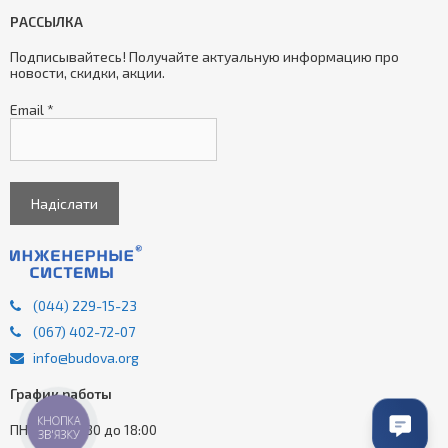
РАССЫЛКА
Подписывайтесь! Получайте актуальную информацию про
новости, скидки, акции.
Email
*
(044) 229-15-23
(067) 402-72-07
info@budova.org
График работы
КНОПКА
ПН-ПТ - з 9:30 до 18:00
ЗВ'ЯЗКУ