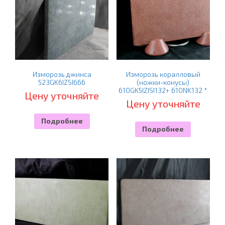
Изморозь джинса
Изморозь коралловый
523GK6IZSI666
(ножки-конусы)
610GK5IZІSI132+ 610NK132 *
Цену уточняйте
Цену уточняйте
Подробнее
Подробнее