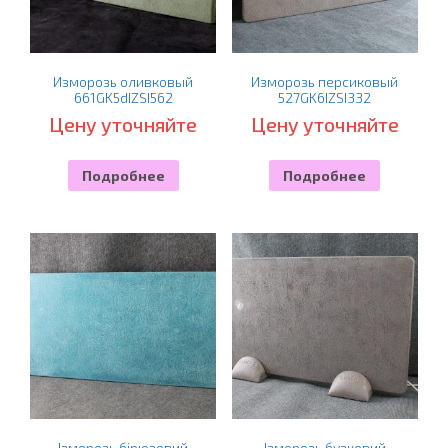
Изморозь оливковый
Изморозь персиковый
661GK5dIZSI562
527GK6IZSI332
Цену уточняйте
Цену уточняйте
Подробнее
Подробнее
Ізморозь бірюзовий
Ізморозь бузковий