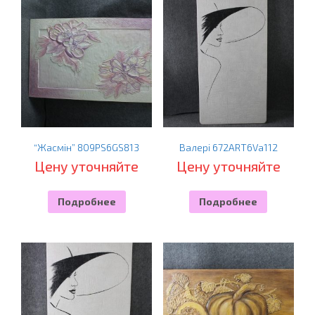
“Жасмін” 809PS6GS813
Валері 672ART6Va112
Цену уточняйте
Цену уточняйте
Подробнее
Подробнее