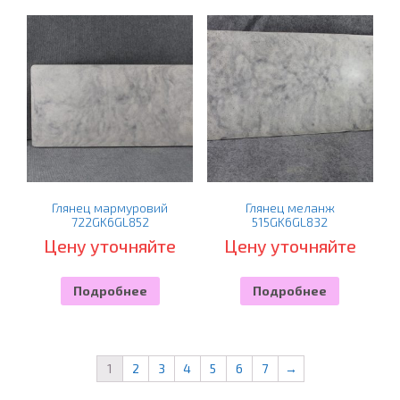
Глянец мармуровий
Глянец меланж
722GK6GL852
515GK6GL832
Цену уточняйте
Цену уточняйте
Подробнее
Подробнее
1
2
3
4
5
6
7
→