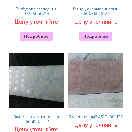
Гарбузова господиня
Глянец аквамариновый
972PS6GG213
460GK6GL612 *
Цену уточняйте
Цену уточняйте
Подробнее
Подробнее
Глянец аквамариновый
Глянец винный 451GK6GL122
566GK6GL612
Цену уточняйте
Цену уточняйте