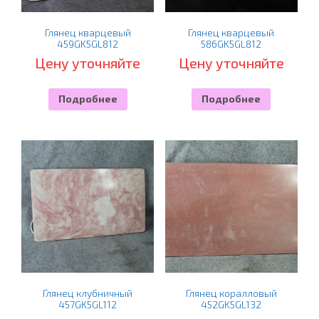
Глянец кварцевый
Глянец кварцевый
459GK5GL812
586GK5GL812
Цену уточняйте
Цену уточняйте
Подробнее
Подробнее
Глянец клубничный
Глянец коралловый
457GK5GL112
452GK5GL132