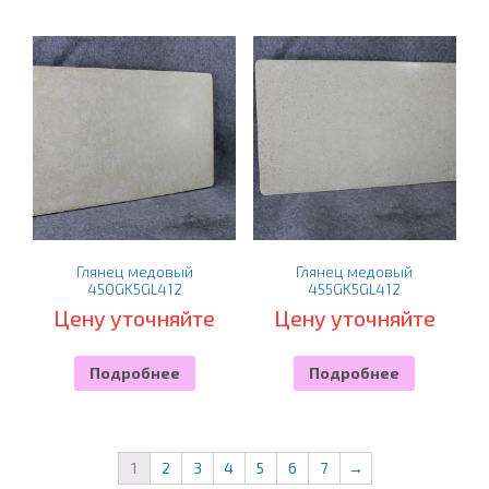
Глянец медовый
Глянец медовый
450GK5GL412
455GK5GL412
Цену уточняйте
Цену уточняйте
Подробнее
Подробнее
1
2
3
4
5
6
7
→