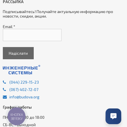
РАССЫЛКА
Подписывайтесь! Получайте актуальную информацию про
новости, скидки, акции.
Email
*
(044) 229-15-23
(067) 402-72-07
info@budova.org
График работы
КНОПКА
ПН-ПТ - з 9:30 до 18:00
ЗВ'ЯЗКУ
СБ-ВС - Выходной